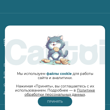
ФГБОУ ВО «Казанская государственная
академия ветеринарной медицины
имени Н.Э. Баумана» были проведены
исследования продукта
Правила использования сайта
Политика компании в отношении обработки персональных
Мы используем
файлы cookie
для работы
данных
сайта и аналитики.
Согласие на обработку персональных данных
Нажимая «Принять», вы соглашаетесь с их
использованием. Подробнее — в
Политике
Договор-оферта на участие в конкурсах и розыгрышах
обработки персональных данных
.
ПРИНЯТЬ