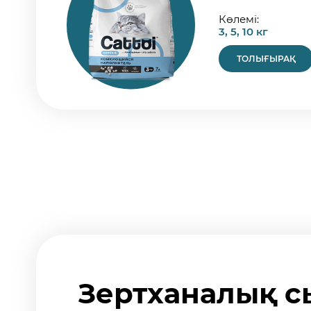
Көлемі:
3, 5, 10 кг
ТОЛЫҒЫРАҚ
Зертханалық с