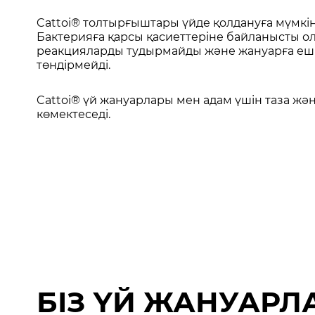
Cattoi® толтырғыштары үйде қолдануға мүмкін
Бактерияға қарсы қасиеттеріне байланысты о
реакцияларды тудырмайды және жануарға ешқ
төндірмейді.
Cattoi® үй жануарлары мен адам үшін таза жән
көмектеседі.
БІЗ ҮЙ ЖАНУАРЛ