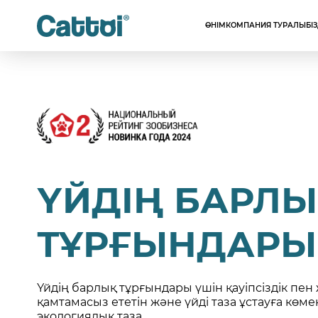
ӨНІМ
КОМПАНИЯ ТУРАЛЫ
БІ
ҮЙДІҢ БАРЛ
ТҰРҒЫНДАРЫ
Үйдің барлық тұрғындары үшін қауіпсіздік пе
қамтамасыз ететін және үйді таза ұстауға көме
экологиялық таза.