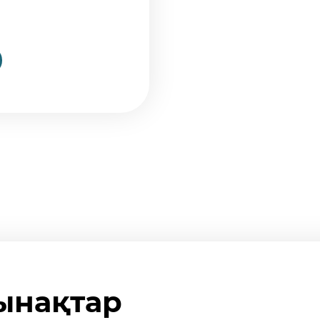
ынақтар