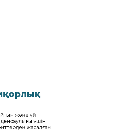
амқорлық
тайтын және үй
 денсаулығы үшін
ненттерден жасалған