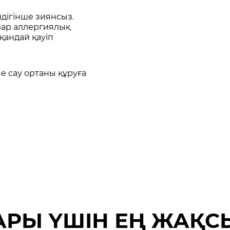
дігінше зиянсыз.
лар аллергиялық
андай қауіп
е сау ортаны құруға
АРЫ ҮШІН ЕҢ ЖАҚ