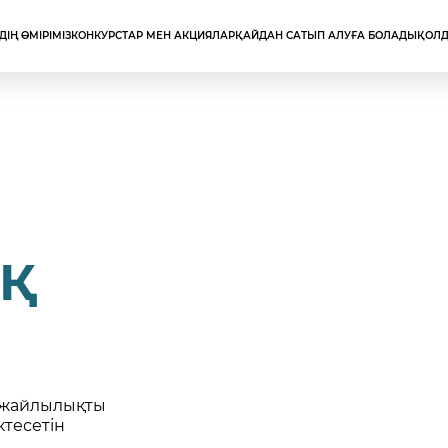
ЗДІҢ ӨМІРІМІЗ
КОНКУРСТАР МЕН АКЦИЯЛАР
ҚАЙДАН САТЫП АЛУҒА БОЛАДЫ
ҚОЛД
ЫҚ
н жайлылықты
ктесетін