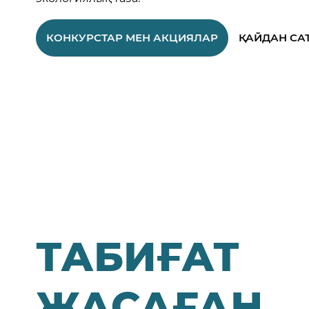
КОНКУРСТАР МЕН АКЦИЯЛАР
ҚАЙДАН СА
ТАБИҒАТ
ЖАСАҒАН