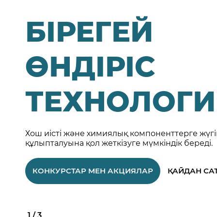
БІРЕГЕЙ
ӨНДІРІС
ТЕХНОЛОГ
Хош иісті және химиялық компоненттерге жүгі
құлыпталуына қол жеткізуге мүмкіндік береді.
КОНКУРСТАР МЕН АКЦИЯЛАР
ҚАЙДАН СА
1 / 3