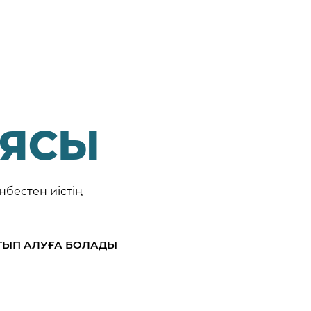
ИЯСЫ
нбестен иістің
ТЫП АЛУҒА БОЛАДЫ