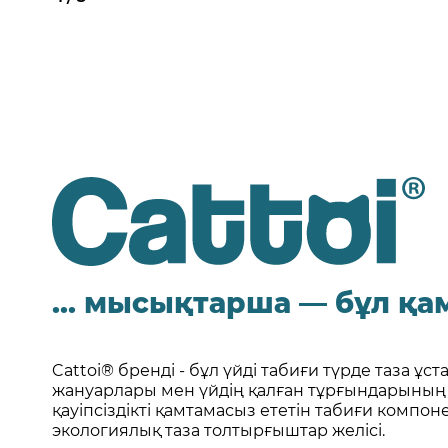
... мысықтарша — бұл қ
Cattoi® бренді - бұл үйді табиғи түрде таза ұс
жануарлары мен үйдің қалған тұрғындарының
қауіпсіздікті қамтамасыз ететін табиғи компо
экологиялық таза толтырғыштар желісі.